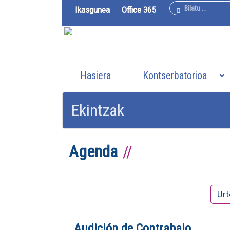
Bilatu
Ikasgunea
Office 365
Hasiera
Kontserbatorioa
Ekintzak
Agenda
Urt
Audición de Contrabajo