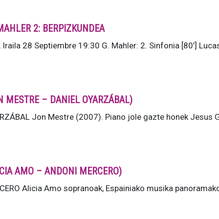
MAHLER 2: BERPIZKUNDEA
ila 28 Septiembre 19:30 G. Mahler: 2. Sinfonia [80’] Luca
JON MESTRE – DANIEL OYARZÁBAL)
ÁBAL Jon Mestre (2007). Piano jole gazte honek Jesus G
ALICIA AMO – ANDONI MERCERO)
RO Alicia Amo sopranoak, Espainiako musika panoramako 