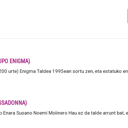
RUPO ENIGMA)
0 urte) Enigma Taldea 1995ean sortu zen, eta estatuko er
BASSADONNA)
Enara Susano Noemí Molinero Hau ez da talde arrunt bat,