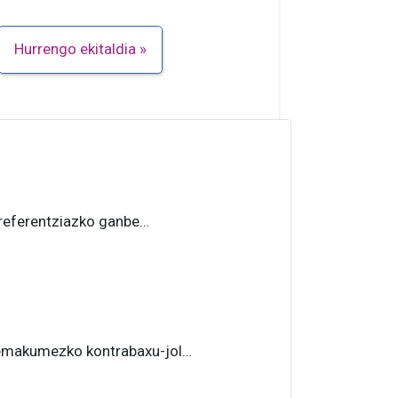
Hurrengo ekitaldia
referentziazko ganbe…
 emakumezko kontrabaxu-jol…