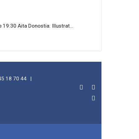
:30 Aita Donostia: Illustrat…
45 18 70 44
|