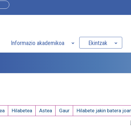
Informazio akademikoa
Ekintzak
ea
Hilabetea
Astea
Gaur
Hilabete jakin batera joa