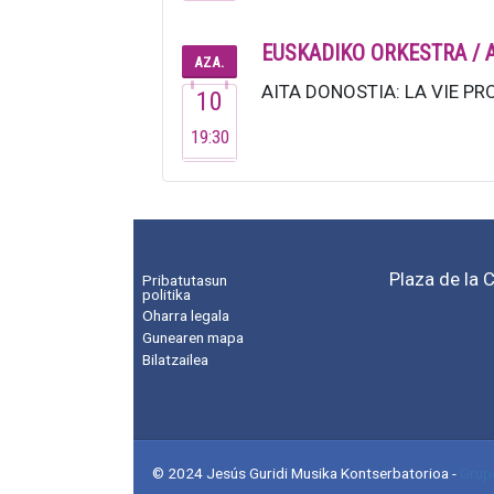
EUSKADIKO ORKESTRA / 
AZA.
AITA DONOSTIA: LA VIE PRO
10
19:30
Plaza de la 
Pribatutasun
politika
Oharra legala
Gunearen mapa
Bilatzailea
© 2024 Jesús Guridi Musika Kontserbatorioa
-
Grup