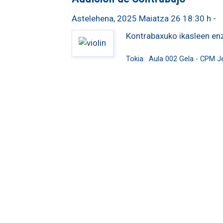
Astelehena, 2025 Maiatza 26 18:30 h
-
Kontrabaxuko ikasleen enz
Tokia:
Aula 002 Gela - CPM J