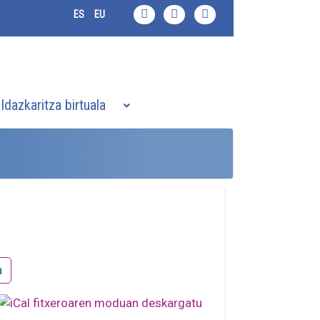
ES
EU
Idazkaritza birtuala
n