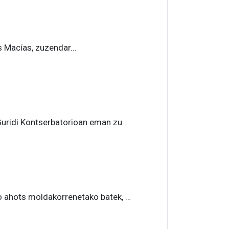
s Macías, zuzendar…
uridi Kontserbatorioan eman zu…
ahots moldakorrenetako batek, …