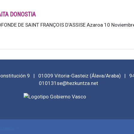
AITA DONOSTIA
FONDE DE SAINT FRANÇOIS D’ASSISE Azaroa 10 Noviembre 19
Constitución 9
|
01009
Vitoria-Gasteiz
(
Álava/Araba
)
|
9
010131se@hezkuntza.net
o Eleyco