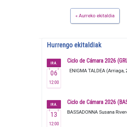
Aurreko ekitaldia
Hurrengo ekitaldiak
Ciclo de Cámara 2026 (G
IRA.
ENIGMA TALDEA (Arriaga, 20
06
12:00
Ciclo de Cámara 2026 (
IRA.
BASSADONNA Susana Rivero 
13
12:00