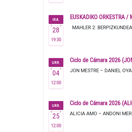
EUSKADIKO ORKESTRA / 
IRA.
MAHLER 2: BERPIZKUNDEA Ira
28
19:30
Ciclo de Cámara 2026 (
URR.
JON MESTRE – DANIEL OYARZ
04
12:00
Ciclo de Cámara 2026 (
URR.
ALICIA AMO – ANDONI MERCE
25
12:00