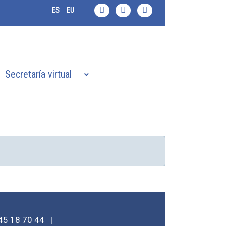
ES
EU
Secretaría virtual
45 18 70 44
|