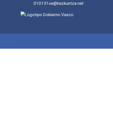
010131se@hezkuntza.net
po Eleyco