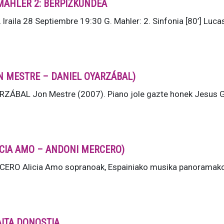
MAHLER 2: BERPIZKUNDEA
ila 28 Septiembre 19:30 G. Mahler: 2. Sinfonia [80’] Luca
JON MESTRE – DANIEL OYARZÁBAL)
ÁBAL Jon Mestre (2007). Piano jole gazte honek Jesus G
ALICIA AMO – ANDONI MERCERO)
RO Alicia Amo sopranoak, Espainiako musika panoramako 
AITA DONOSTIA