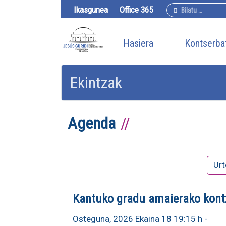
Bilatu
Ikasgunea
Office 365
Hasiera
Kontserba
Ekintzak
Agenda
Urt
Kantuko gradu amaierako kont
Osteguna, 2026 Ekaina 18 19:15 h
-