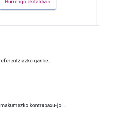
Hurrengo ekitaldia
referentziazko ganbe…
 emakumezko kontrabaxu-jol…