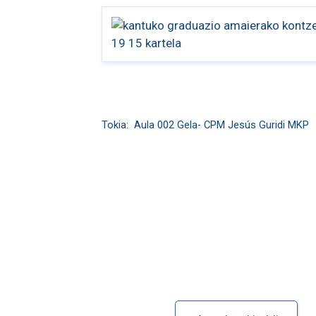
Tokia:
Aula 002 Gela- CPM Jesús Guridi MKP