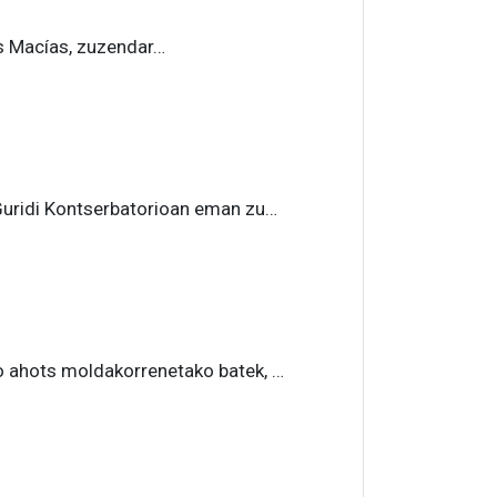
s Macías, zuzendar…
uridi Kontserbatorioan eman zu…
ahots moldakorrenetako batek, …