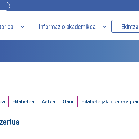
torioa
Informazio akademikoa
Ekintza
ea
Hilabetea
Astea
Gaur
Hilabete jakin batera joa
zertua