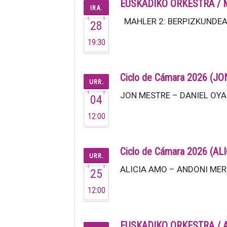
EUSKADIKO ORKESTRA / 
IRA.
MAHLER 2: BERPIZKUNDEA Ira
28
19:30
Ciclo de Cámara 2026 (
URR.
JON MESTRE – DANIEL OYARZ
04
12:00
Ciclo de Cámara 2026 (
URR.
ALICIA AMO – ANDONI MERCE
25
12:00
EUSKADIKO ORKESTRA / 