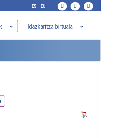
ES
EU
k
Idazkaritza birtuala
n