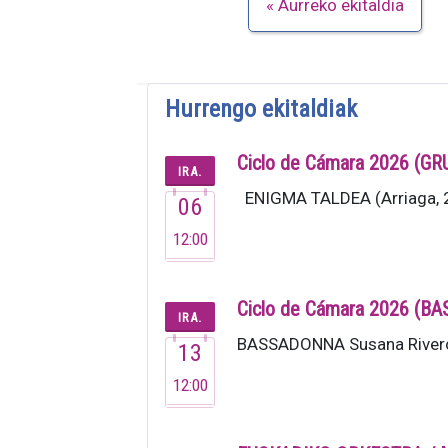
Aurreko ekitaldia
Hurrengo ekitaldiak
Ciclo de Cámara 2026 (G
IRA.
ENIGMA TALDEA (Arriaga, 20
06
12:00
Ciclo de Cámara 2026 (
IRA.
BASSADONNA Susana Rivero 
13
12:00