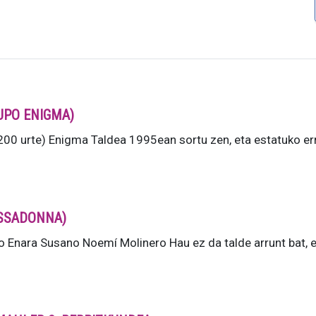
RUPO ENIGMA)
0 urte) Enigma Taldea 1995ean sortu zen, eta estatuko er
BASSADONNA)
Enara Susano Noemí Molinero Hau ez da talde arrunt bat,