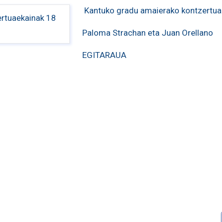
Kantuko gradu amaierako kontzertua
Paloma Strachan eta Juan Orellano
EGITARAUA