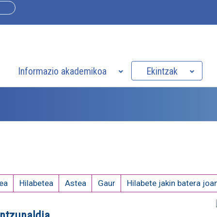
Informazio akademikoa
Ekintzak
ea
Hilabetea
Astea
Gaur
Hilabete jakin batera joa
Entzunaldia