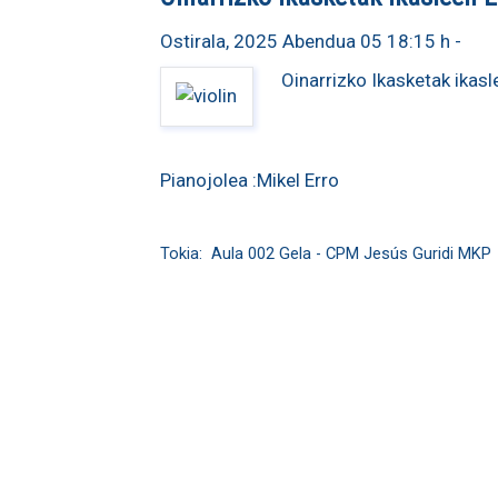
Ostirala, 2025 Abendua 05 18:15 h
-
Oinarrizko Ikasketak ikas
Pianojolea :Mikel Erro
Tokia:
Aula 002 Gela - CPM Jesús Guridi MKP