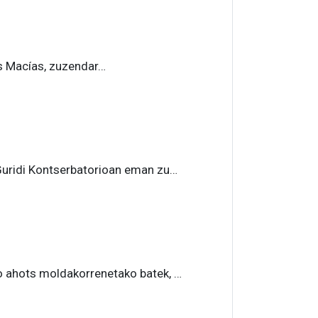
s Macías, zuzendar…
uridi Kontserbatorioan eman zu…
ahots moldakorrenetako batek, …