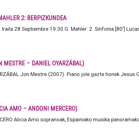
MAHLER 2: BERPIZKUNDEA
ila 28 Septiembre 19:30 G. Mahler: 2. Sinfonia [80’] Luca
JON MESTRE – DANIEL OYARZÁBAL)
ÁBAL Jon Mestre (2007). Piano jole gazte honek Jesus G
ALICIA AMO – ANDONI MERCERO)
RO Alicia Amo sopranoak, Espainiako musika panoramako 