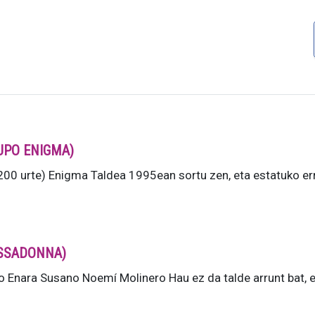
RUPO ENIGMA)
0 urte) Enigma Taldea 1995ean sortu zen, eta estatuko er
BASSADONNA)
Enara Susano Noemí Molinero Hau ez da talde arrunt bat,