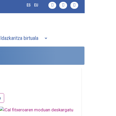
ES
EU
Idazkaritza birtuala
n