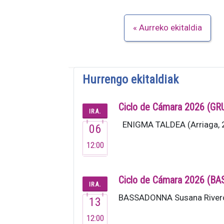
Aurreko ekitaldia
Hurrengo ekitaldiak
Ciclo de Cámara 2026 (G
IRA.
ENIGMA TALDEA (Arriaga, 20
06
12:00
Ciclo de Cámara 2026 (
IRA.
BASSADONNA Susana Rivero 
13
12:00