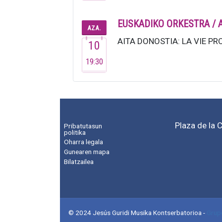
EUSKADIKO ORKESTRA / 
AZA.
AITA DONOSTIA: LA VIE PRO
10
19:30
Plaza de la 
Pribatutasun
politika
Oharra legala
Gunearen mapa
Bilatzailea
© 2024 Jesús Guridi Musika Kontserbatorioa
-
Grup