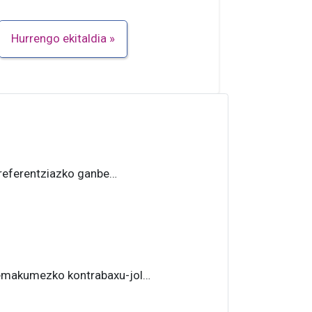
Hurrengo ekitaldia
referentziazko ganbe…
 emakumezko kontrabaxu-jol…