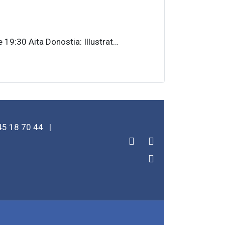
:30 Aita Donostia: Illustrat…
45 18 70 44
|