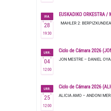
EUSKADIKO ORKESTRA / 
IRA.
MAHLER 2: BERPIZKUNDEA Ira
28
19:30
Ciclo de Cámara 2026 (
URR.
JON MESTRE – DANIEL OYARZ
04
12:00
Ciclo de Cámara 2026 (
URR.
ALICIA AMO – ANDONI MERCE
25
12:00