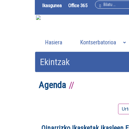
Bilatu
Ikasgunea
Office 365
Hasiera
Kontserbatorioa
Ekintzak
Agenda
Urt
Oinarrizko Ikasketak ikasleen 