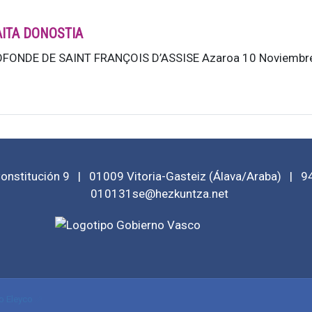
AITA DONOSTIA
FONDE DE SAINT FRANÇOIS D’ASSISE Azaroa 10 Noviembre 19
Constitución 9
|
01009
Vitoria-Gasteiz
(
Álava/Araba
)
|
9
010131se@hezkuntza.net
o Eleyco