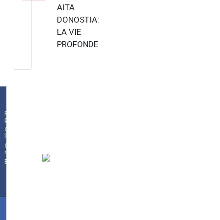
AITA
DONOSTIA:
LA VIE
PROFONDE
DE SAINT
FRANÇOIS
D’ASSISE
Azaroa 10
Noviembre
Plaza de la Constitución 9
|
01009
Pribatutasun
19:30 Aita
politika
Vitoria-Gasteiz
(
Álava/Araba
)
|
945
Oharra
Donostia:
legala
18 70 44
|
010131se@hezkuntza.net
Illustrat…
Gunearen
mapa
Bilatzailea
©