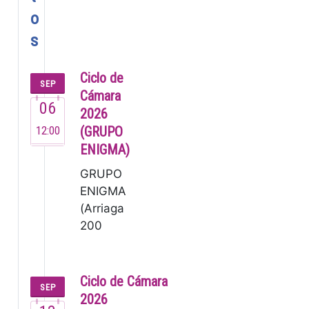
o
s
Ciclo de
SEP
Cámara
06
2026
12:00
(GRUPO
ENIGMA)
GRUPO
ENIGMA
(Arriaga
200
años) El
Grupo
Enigma,
Ciclo de Cámara
SEP
fundado
2026