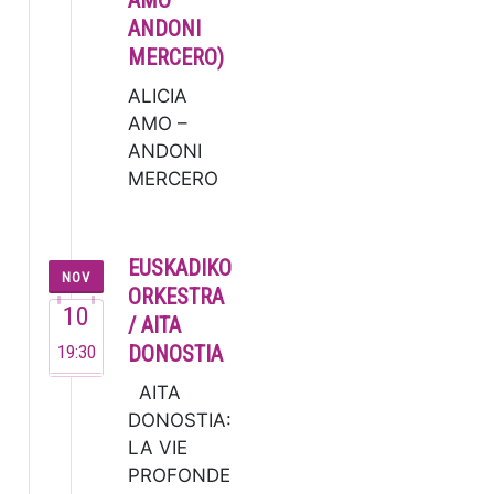
AMO –
en su brev…
ANDONI
MERCERO)
ALICIA
AMO –
ANDONI
MERCERO
La
soprano
Alicia
EUSKADIKO
NOV
Amo, una
ORKESTRA
10
de las
/ AITA
voces más
19:30
DONOSTIA
versátiles
AITA
del
DONOSTIA:
panorama
LA VIE
musical
PROFONDE
españ…