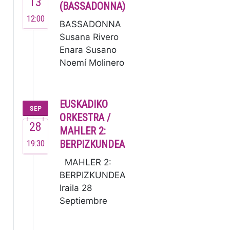
13
en 1995,
(BASSADONNA)
es una de
12:00
BASSADONNA
las
Susana Rivero
orquestas
Enara Susano
de
Noemí Molinero
cámara
Este no es un
de…
grupo ordinario,
sino un
EUSKADIKO
SEP
colectivo de
ORKESTRA /
28
m…
MAHLER 2:
19:30
BERPIZKUNDEA
MAHLER 2:
BERPIZKUNDEA
Iraila 28
Septiembre
19:30 G.
Mahler: 2.