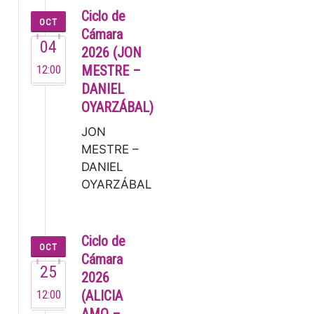
Sinfonia [80’]
Ciclo de
OCT
Lucas Macías,
Cámara
04
zuzendar…
2026 (JON
12:00
MESTRE –
DANIEL
OYARZÁBAL)
JON
MESTRE –
DANIEL
OYARZÁBAL
Jon Mestre
(2007). Este
joven
Ciclo de
OCT
pianista ya
Cámara
25
dejó
2026
muestra de
12:00
(ALICIA
su talento