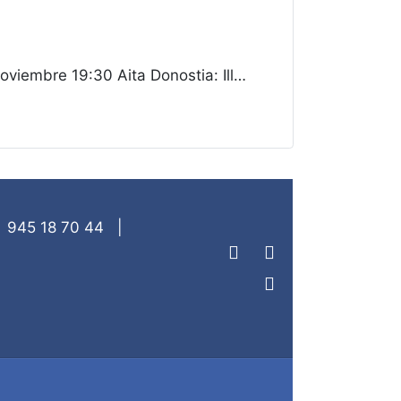
embre 19:30 Aita Donostia: Ill…
|
945 18 70 44
|