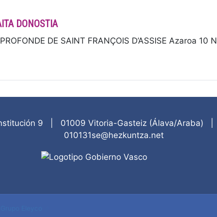
AITA DONOSTIA
ROFONDE DE SAINT FRANÇOIS D’ASSISE Azaroa 10 Novi
nstitución 9
|
01009
Vitoria-Gasteiz
(
Álava/Araba
)
010131se@hezkuntza.net
-
Grupo Eleyco