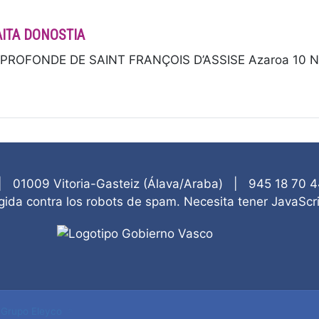
AITA DONOSTIA
ROFONDE DE SAINT FRANÇOIS D’ASSISE Azaroa 10 Novi
|
01009
Vitoria-Gasteiz
(
Álava/Araba
)
|
945 18 70 4
gida contra los robots de spam. Necesita tener JavaScri
-
Grupo Eleyco