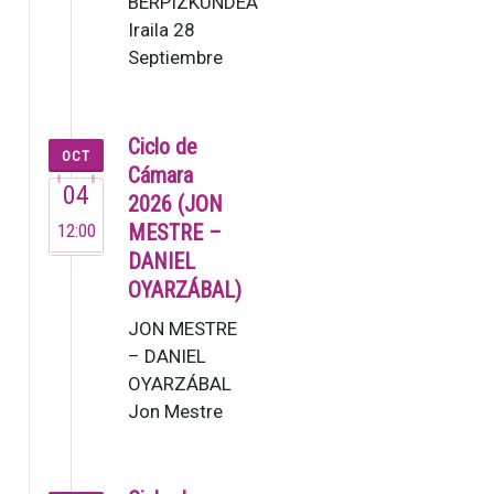
BERPIZKUNDEA
Iraila 28
Septiembre
19:30 G. Mahler:
2. Sinfonia [80’]
Lucas Macías,
Ciclo de
OCT
zuzendar…
Cámara
04
2026 (JON
12:00
MESTRE –
DANIEL
OYARZÁBAL)
JON MESTRE
– DANIEL
OYARZÁBAL
Jon Mestre
(2007). Este
joven
pianista ya