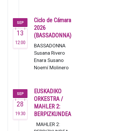
El Grupo
Enigma,
fundado
Ciclo de Cámara
SEP
en 1995,
2026
13
es una de
(BASSADONNA)
las
12:00
BASSADONNA
orquestas
Susana Rivero
de
Enara Susano
cámara
Noemí Molinero
de…
Este no es un
grupo ordinario,
sino un colectivo
EUSKADIKO
SEP
de m…
ORKESTRA /
28
MAHLER 2:
19:30
BERPIZKUNDEA
MAHLER 2: