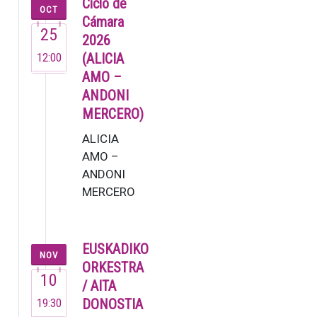
Ciclo de
OCT
dejó muestra
Cámara
25
de su talento
2026
en su brev…
12:00
(ALICIA
AMO –
ANDONI
MERCERO)
ALICIA
AMO –
ANDONI
MERCERO
La soprano
Alicia Amo,
una de las
EUSKADIKO
NOV
voces más
ORKESTRA
10
versátiles
/ AITA
del
19:30
DONOSTIA
panorama