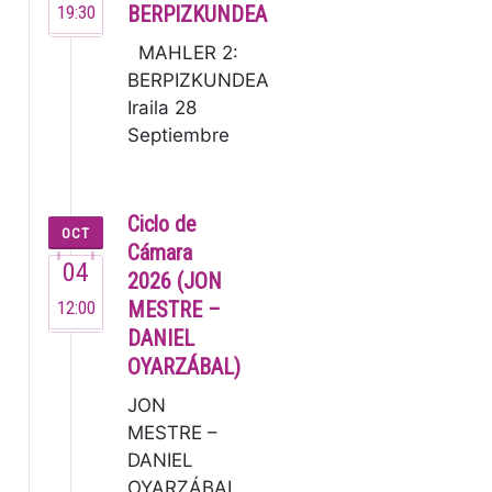
19:30
BERPIZKUNDEA
MAHLER 2:
BERPIZKUNDEA
Iraila 28
Septiembre
19:30 G.
Mahler: 2.
Sinfonia [80’]
Ciclo de
OCT
Lucas Macías,
Cámara
04
zuzendar…
2026 (JON
12:00
MESTRE –
DANIEL
OYARZÁBAL)
JON
MESTRE –
DANIEL
OYARZÁBAL