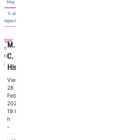
Hoy
Ir al mes
específico
M.
C.
Historia
Viernes,
28
Febrero
2025
19:00
h
-