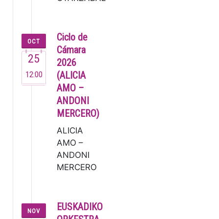
Jon Mestre
(2007). Este
joven
Ciclo de
OCT
pianista ya
Cámara
25
dejó
2026
muestra de
12:00
(ALICIA
su talento
AMO –
en su brev…
ANDONI
MERCERO)
ALICIA
AMO –
ANDONI
MERCERO
La
soprano
Alicia
EUSKADIKO
NOV
Amo, una