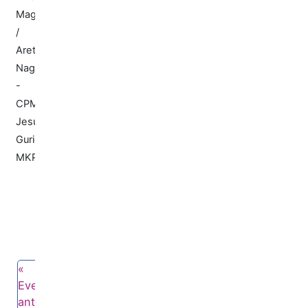
Magna
/
Areto
Nagusia
-
CPM
Jesús
Guridi
MKP
Evento
anterior