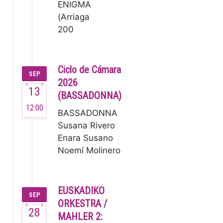
ENIGMA
(Arriaga
200
años) El
Grupo
Enigma,
Ciclo de Cámara
SEP
fundado
2026
13
en 1995,
(BASSADONNA)
es una de
12:00
BASSADONNA
las
Susana Rivero
orquestas
Enara Susano
de
Noemí Molinero
cámara
Este no es un
de…
grupo ordinario,
sino un
EUSKADIKO
SEP
colectivo de
ORKESTRA /
28
m…
MAHLER 2: