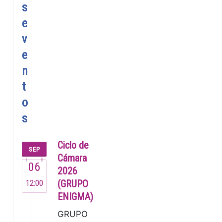
s
e
v
e
n
t
o
s
Ciclo de
SEP
Cámara
06
2026
12:00
(GRUPO
ENIGMA)
GRUPO