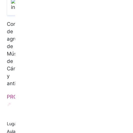
Concierto
de
agrupaciones
de
Música
de
Cámara
y
antigua.
PROGRAMA
Lugar:
Aula