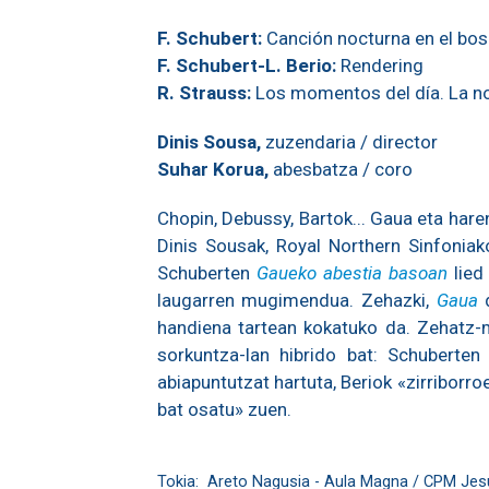
F. Schubert:
Canción nocturna en el bo
F. Schubert-L. Berio:
Rendering
R. Strauss:
Los momentos del día. La noc
Dinis Sousa,
zuzendaria / director
Suhar Korua,
abesbatza / coro
Chopin, Debussy, Bartok... Gaua eta haren
Dinis Sousak, Royal Northern Sinfoniak
Schuberten
Gaueko abestia basoan
lied
laugarren mugimendua. Zehazki,
Gaua
d
handiena tartean kokatuko da. Zehatz
sorkuntza-lan hibrido bat: Schuberte
abiapuntutzat hartuta, Beriok «zirriborr
bat osatu» zuen.
Tokia:
Areto Nagusia - Aula Magna / CPM Jes