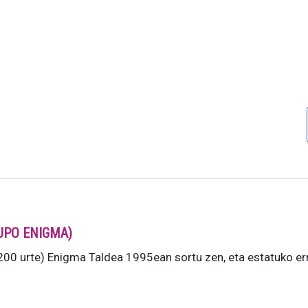
RUPO ENIGMA)
0 urte) Enigma Taldea 1995ean sortu zen, eta estatuko er