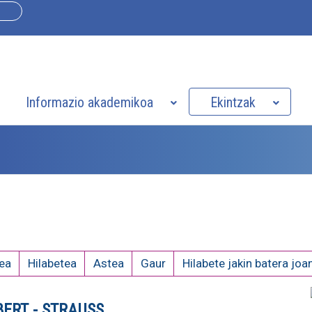
Informazio akademikoa
Ekintzak
ea
Hilabetea
Astea
Gaur
Hilabete jakin batera joa
ERT - STRAUSS