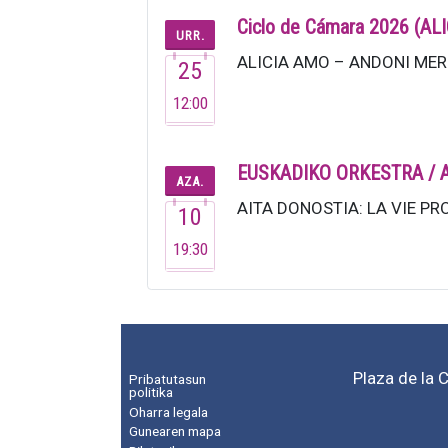
Ciclo de Cámara 2026 (
URR.
ALICIA AMO – ANDONI MERCE
25
12:00
EUSKADIKO ORKESTRA / 
AZA.
AITA DONOSTIA: LA VIE PRO
10
19:30
Plaza de la 
Pribatutasun
politika
Oharra legala
Gunearen mapa