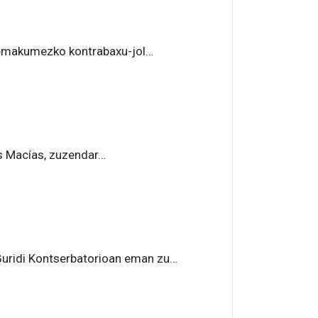
 emakumezko kontrabaxu-jol…
s Macías, zuzendar…
uridi Kontserbatorioan eman zu…