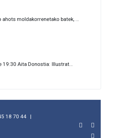
ahots moldakorrenetako batek, …
:30 Aita Donostia: Illustrat…
45 18 70 44
|