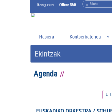
Bilatu
Ikasgunea
Office 365
Hasiera
Kontserbatorioa
Ekintzak
Agenda
Urt
EUSKADIKO ORKESTRA / SCHUB