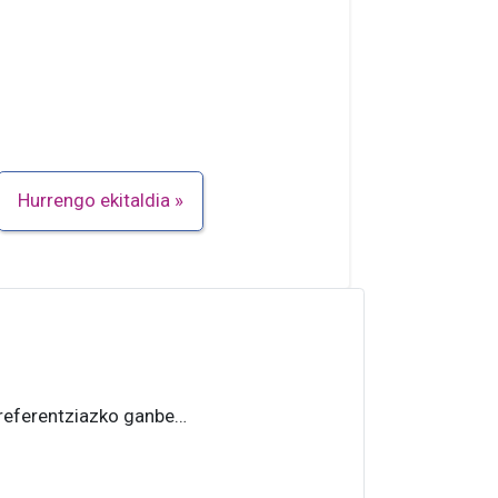
Hurrengo ekitaldia
referentziazko ganbe…