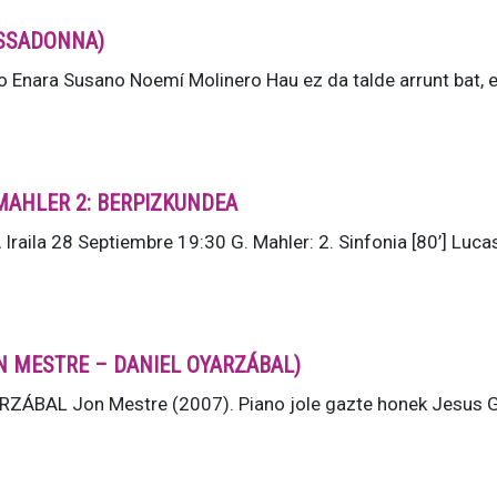
BASSADONNA)
Enara Susano Noemí Molinero Hau ez da talde arrunt bat,
MAHLER 2: BERPIZKUNDEA
ila 28 Septiembre 19:30 G. Mahler: 2. Sinfonia [80’] Luca
JON MESTRE – DANIEL OYARZÁBAL)
ÁBAL Jon Mestre (2007). Piano jole gazte honek Jesus G