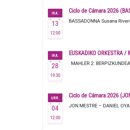
Ciclo de Cámara 2026 (
IRA.
BASSADONNA Susana Rivero 
13
12:00
EUSKADIKO ORKESTRA / 
IRA.
MAHLER 2: BERPIZKUNDEA Ira
28
19:30
Ciclo de Cámara 2026 (
URR.
JON MESTRE – DANIEL OYARZ
04
12:00