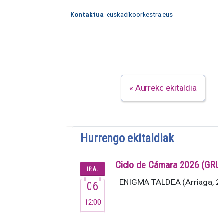
Kontaktua
euskadikoorkestra.eus
Aurreko ekitaldia
Hurrengo ekitaldiak
Ciclo de Cámara 2026 (G
IRA.
ENIGMA TALDEA (Arriaga, 20
06
12:00