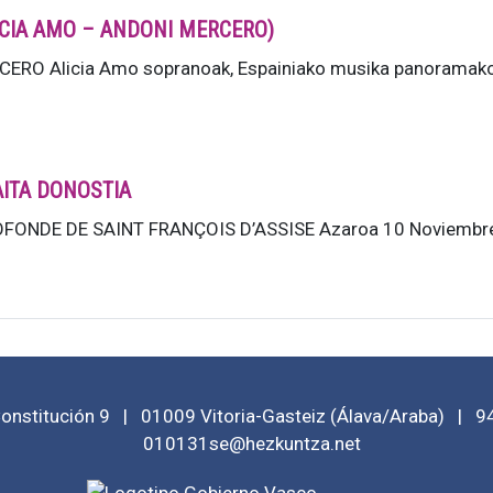
ALICIA AMO – ANDONI MERCERO)
RO Alicia Amo sopranoak, Espainiako musika panoramako 
AITA DONOSTIA
FONDE DE SAINT FRANÇOIS D’ASSISE Azaroa 10 Noviembre 19
Constitución 9
|
01009
Vitoria-Gasteiz
(
Álava/Araba
)
|
9
010131se@hezkuntza.net