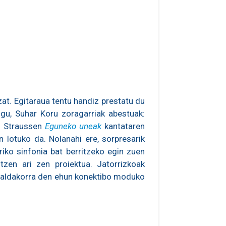
zat. Egitaraua tentu handiz prestatu du
ugu, Suhar Koru zoragarriak abestuak:
rd Straussen
Eguneko uneak
kantataren
in lotuko da. Nolanahi ere, sorpresarik
iko sinfonia bat berritzeko egin zuen
zen ari zen proiektua. Jatorrizkoak
ta aldakorra den ehun konektibo moduko