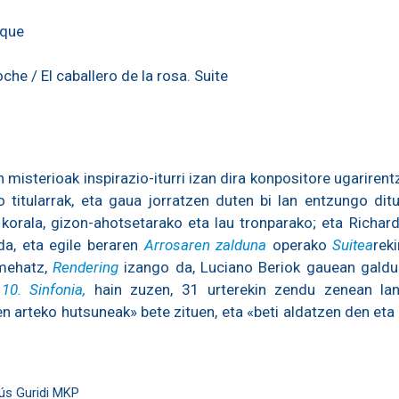
sque
he / El caballero de la rosa. Suite
 misterioak inspirazio-iturri izan dira konpositore ugarirent
o titularrak, eta gaua jorratzen duten bi lan entzungo dit
 korala, gizon-ahotsetarako eta lau tronparako; eta Richa
a, eta egile beraren
Arrosaren zalduna
operako
Suitea
rek
-mehatz,
Rendering
izango da, Luciano Beriok gauean galdur
n
10. Sinfonia,
hain zuzen, 31 urterekin zendu zenean lant
oen arteko hutsuneak» bete zituen, eta «beti aldatzen den e
ús Guridi MKP