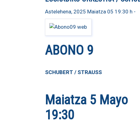
Astelehena, 2025 Maiatza 05 19:30 h
-
ABONO 9
SCHUBERT / STRAUSS
Maiatza 5 Mayo
19:30