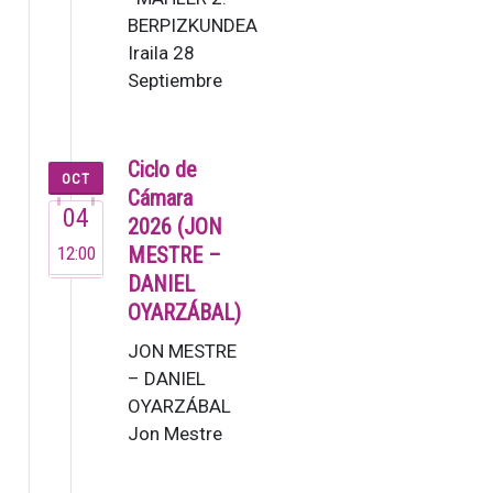
BERPIZKUNDEA
Iraila 28
Septiembre
19:30 G. Mahler:
2. Sinfonia [80’]
Lucas Macías,
Ciclo de
OCT
zuzendar…
Cámara
04
2026 (JON
12:00
MESTRE –
DANIEL
OYARZÁBAL)
JON MESTRE
– DANIEL
OYARZÁBAL
Jon Mestre
(2007). Este
joven