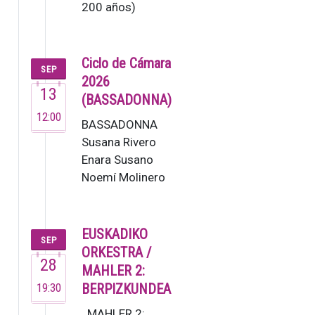
200 años)
El Grupo
Enigma,
fundado
Ciclo de Cámara
SEP
en 1995,
2026
13
es una de
(BASSADONNA)
las
12:00
BASSADONNA
orquestas
Susana Rivero
de
Enara Susano
cámara
Noemí Molinero
de…
Este no es un
grupo ordinario,
sino un colectivo
EUSKADIKO
SEP
de m…
ORKESTRA /
28
MAHLER 2:
19:30
BERPIZKUNDEA
MAHLER 2: