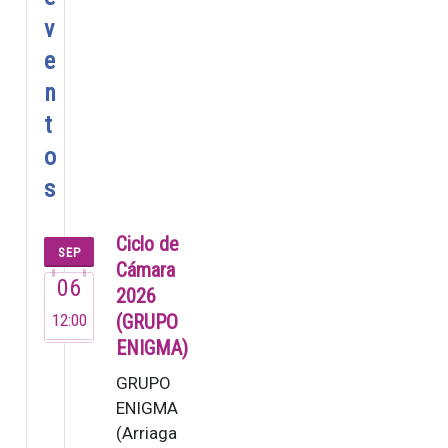
v
e
n
t
o
s
Ciclo de
SEP
Cámara
06
2026
12:00
(GRUPO
ENIGMA)
GRUPO
ENIGMA
(Arriaga