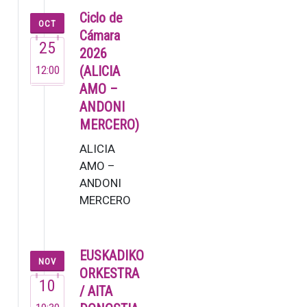
pianista ya
Ciclo de
OCT
dejó muestra
Cámara
25
de su talento
2026
en su brev…
12:00
(ALICIA
AMO –
ANDONI
MERCERO)
ALICIA
AMO –
ANDONI
MERCERO
La soprano
Alicia Amo,
una de las
EUSKADIKO
NOV
voces más
ORKESTRA
10
versátiles
/ AITA
del