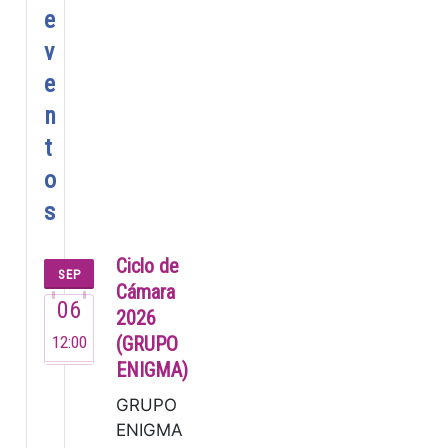
e
v
e
n
t
o
s
Ciclo de
SEP
Cámara
06
2026
12:00
(GRUPO
ENIGMA)
GRUPO
ENIGMA