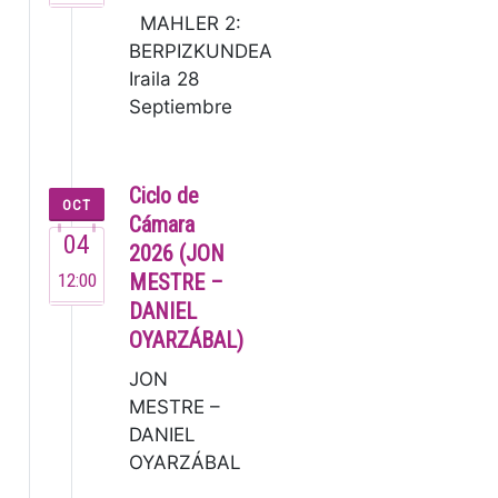
MAHLER 2:
BERPIZKUNDEA
Iraila 28
Septiembre
19:30 G.
Mahler: 2.
Sinfonia [80’]
Ciclo de
OCT
Lucas Macías,
Cámara
04
zuzendar…
2026 (JON
12:00
MESTRE –
DANIEL
OYARZÁBAL)
JON
MESTRE –
DANIEL
OYARZÁBAL
Jon Mestre