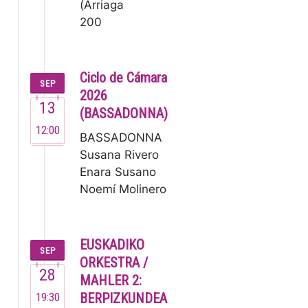
(Arriaga
200
años) El
Grupo
Enigma,
Ciclo de Cámara
SEP
fundado
2026
13
en 1995,
(BASSADONNA)
es una de
12:00
BASSADONNA
las
Susana Rivero
orquestas
Enara Susano
de
Noemí Molinero
cámara
Este no es un
de…
grupo ordinario,
sino un
EUSKADIKO
SEP
colectivo de
ORKESTRA /
28
m…
MAHLER 2:
19:30
BERPIZKUNDEA