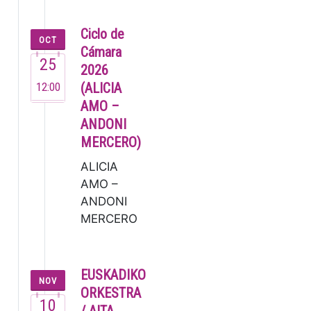
(2007). Este
joven
Ciclo de
OCT
pianista ya
Cámara
25
dejó
2026
muestra de
12:00
(ALICIA
su talento
AMO –
en su brev…
ANDONI
MERCERO)
ALICIA
AMO –
ANDONI
MERCERO
La
soprano
Alicia
EUSKADIKO
NOV
Amo, una
ORKESTRA
10
de las
/ AITA