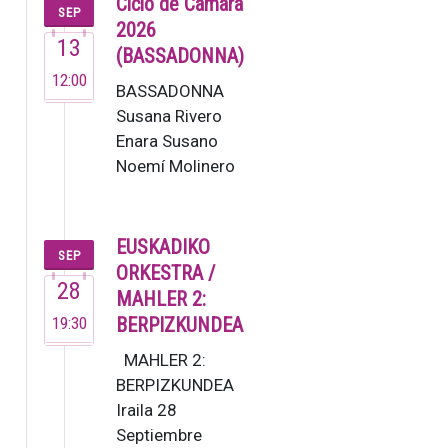
Ciclo de Cámara
SEP
en 1995,
2026
13
es una de
(BASSADONNA)
las
12:00
BASSADONNA
orquestas
Susana Rivero
de
Enara Susano
cámara
Noemí Molinero
de…
Este no es un
grupo ordinario,
sino un colectivo
EUSKADIKO
SEP
de m…
ORKESTRA /
28
MAHLER 2:
19:30
BERPIZKUNDEA
MAHLER 2:
BERPIZKUNDEA
Iraila 28
Septiembre