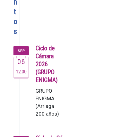
n
t
o
s
Ciclo de
SEP
Cámara
06
2026
12:00
(GRUPO
ENIGMA)
GRUPO
ENIGMA
(Arriaga
200 años)
El Grupo
Enigma,
fundado