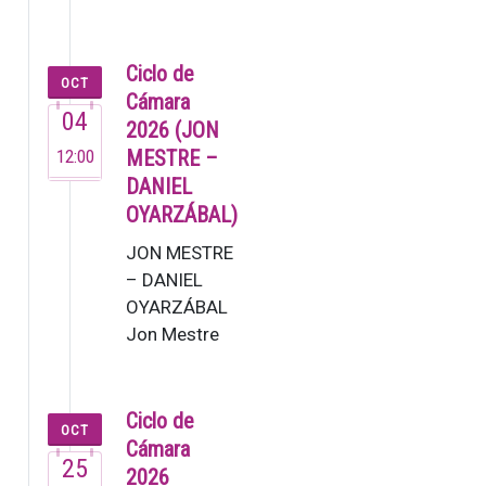
19:30 G. Mahler:
2. Sinfonia [80’]
Lucas Macías,
Ciclo de
OCT
zuzendar…
Cámara
04
2026 (JON
12:00
MESTRE –
DANIEL
OYARZÁBAL)
JON MESTRE
– DANIEL
OYARZÁBAL
Jon Mestre
(2007). Este
joven
pianista ya
Ciclo de
OCT
dejó muestra
Cámara
25
de su talento
2026