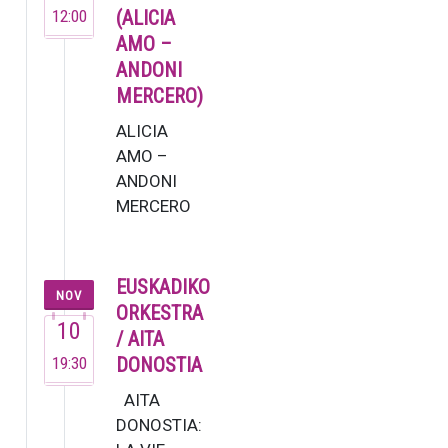
en su brev…
12:00
(ALICIA
AMO –
ANDONI
MERCERO)
ALICIA
AMO –
ANDONI
MERCERO
La soprano
Alicia Amo,
una de las
EUSKADIKO
NOV
voces más
ORKESTRA
10
versátiles
/ AITA
del
19:30
DONOSTIA
panorama
AITA
musical
DONOSTIA:
españ…