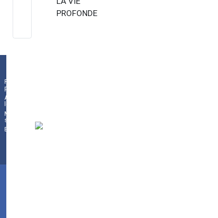
LA VIE
PROFONDE
DE SAINT
FRANÇOIS
D’ASSISE
Azaroa 10
Noviembre
Plaza de la Constitución 9
|
01009
Política de
19:30 Aita
privacidad
Vitoria-Gasteiz
(
Álava/Araba
)
|
945
Aviso
Donostia:
legal
18 70 44
|
010131se@hezkuntza.net
Ill…
Mapa del
sitio
Buscador
©
2024
Conservatorio
de
Música