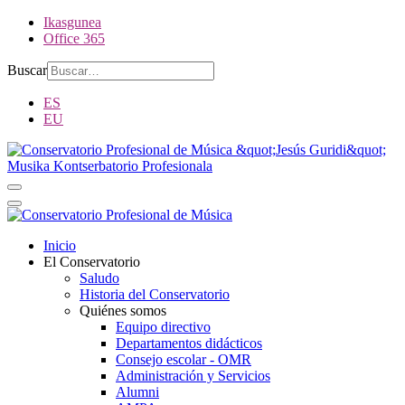
Ikasgunea
Office 365
Buscar
ES
EU
Inicio
El Conservatorio
Saludo
Historia del Conservatorio
Quiénes somos
Equipo directivo
Departamentos didácticos
Consejo escolar - OMR
Administración y Servicios
Alumni