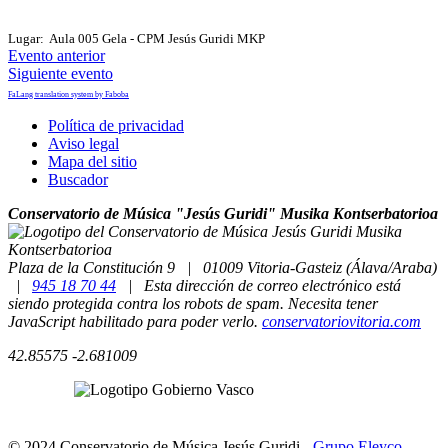
Lugar:
Aula 005 Gela - CPM Jesús Guridi MKP
Evento anterior
Siguiente evento
FaLang translation system by Faboba
Política de privacidad
Aviso legal
Mapa del sitio
Buscador
Conservatorio de Música
Jesús Guridi
Musika Kontserbatorioa
Plaza de la Constitución 9
|
01009
Vitoria-Gasteiz
(
Álava/Araba
)
|
945 18 70 44
|
Esta dirección de correo electrónico está
siendo protegida contra los robots de spam. Necesita tener
JavaScript habilitado para poder verlo.
conservatoriovitoria.com
42.85575
-2.681009
© 2024 Conservatorio de Música Jesús Guridi
-
Grupo Eleyco