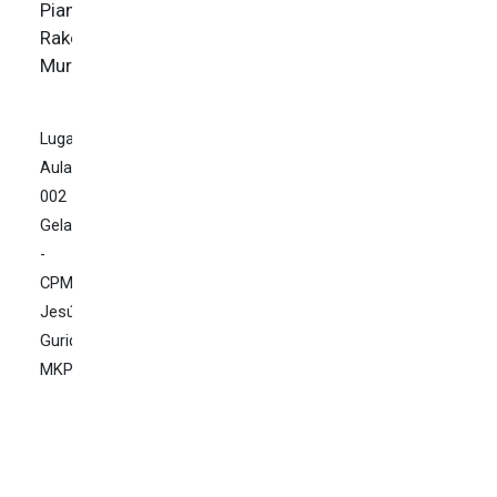
Pianista:
Rakel
Murgiondo
Lugar:
Aula
002
Gela
-
CPM
Jesús
Guridi
MKP