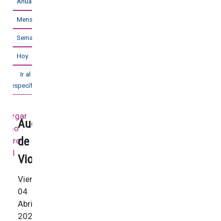
Anual
Mensual
Semanal
Hoy
Ir al mes
específico
Audición
de
Violín
Viernes,
04
Abril
2025