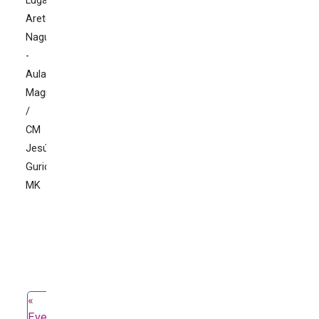
Areto
Nagusia
-
Aula
Magna
/
CM
Jesús
Guridi
MK
Evento