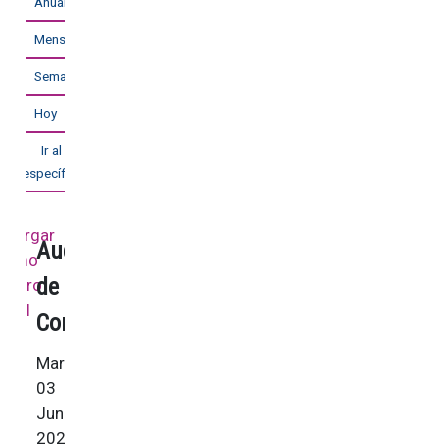
Anual
Mensual
Semanal
Hoy
Ir al mes
específico
Audición
de
Coro
Martes,
03
Junio
2025