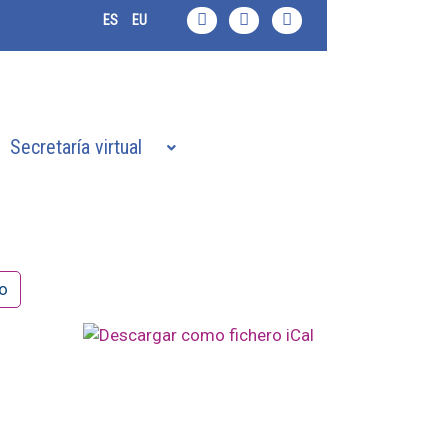
ES
EU
Secretaría virtual
co