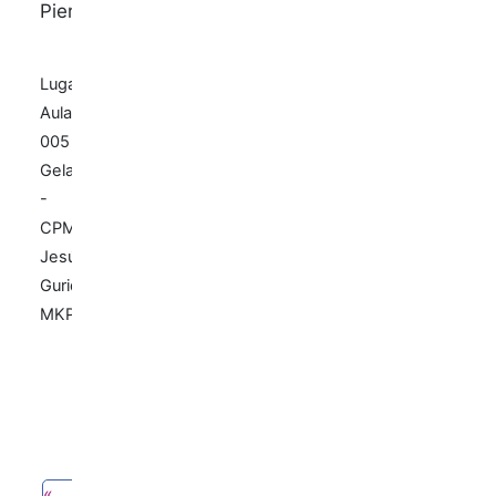
Pierrugues
Lugar:
Aula
005
Gela
-
CPM
Jesús
Guridi
MKP