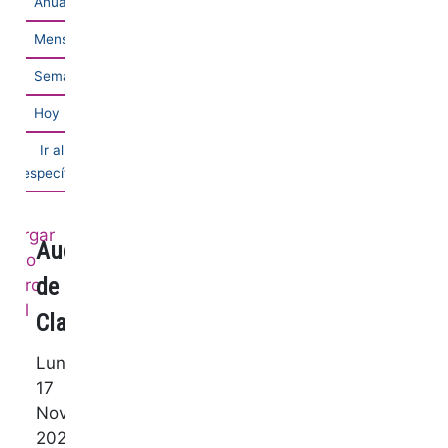
Anual
Mensual
Semanal
Hoy
Ir al mes
específico
Audición
de
Clarinete
Lunes,
17
Noviembre
2025