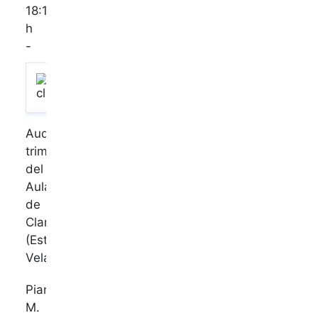
18:15
h
-
Audición
trimestral
del
Aula
de
Clarinete
(Esteban
Velasco)
Pianista:
M.