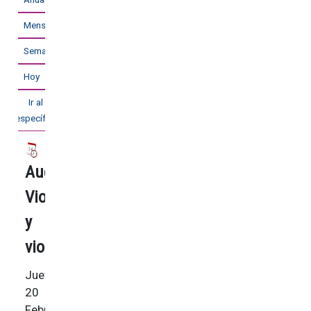
Mensual
Semanal
Hoy
Ir al mes
específico
Audición
Violoncello
y
viola
Jueves,
20
Febrero