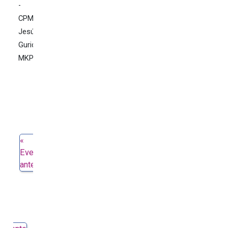
-
CPM
Jesús
Guridi
MKP
Evento
anterior