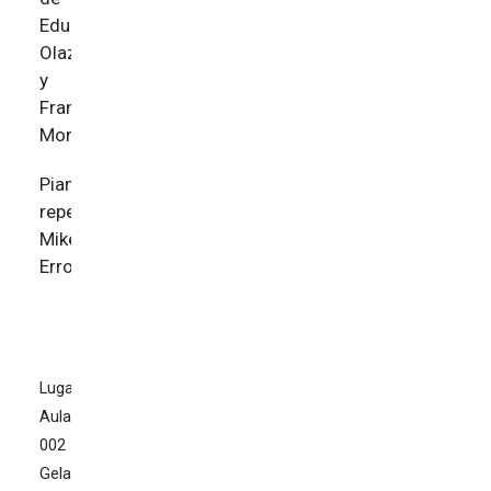
Edurne
Olazabal
y
François
Monciero.
Pianista
repertorista:
Mikel
Erro.
Lugar:
Aula
002
Gela