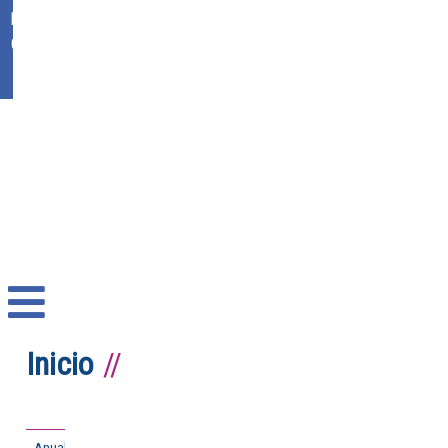
Ikasgunea
Office 365
Inicio
Anual